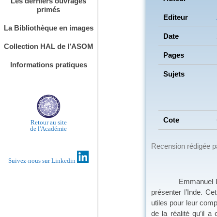
Les derniers ouvrages
primés
Editeur
La Bibliothèque en images
Date
Collection HAL de l’ASOM
Pages
Informations pratiques
Sujets
Cote
Retour au site
de l'Académie
Recension rédigée 
Suivez-nous sur Linkedin
Emmanuel Derville, 
présenter l’Inde. C
utiles pour leur comp
de la réalité qu’il 