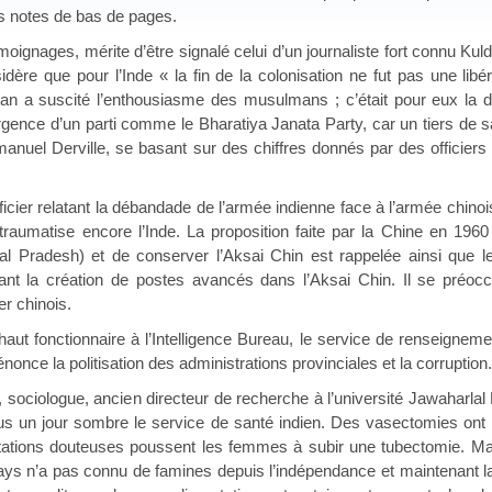
s notes de bas de pages.
s, mérite d’être signalé celui d’un journaliste fort connu Kuldip Na
sidère que pour l’Inde « la fin de la colonisation ne fut pas une lib
n a suscité l’enthousiasme des musulmans ; c’était pour eux la dél
gence d’un parti comme le Bharatiya Janata Party, car un tiers de s
nuel Derville, se basant sur des chiffres donnés par des officiers an
relatant la débandade de l’armée indienne face à l’armée chinoise 
aumatise encore l’Inde. La proposition faite par la Chine en 1960 
al Pradesh) et de conserver l’Aksai Chin est rappelée ainsi que le
ant la création de postes avancés dans l’Aksai Chin. Il se préoccu
er chinois.
tionnaire à l’Intelligence Bureau, le service de renseignement in
 dénonce la politisation des administrations provinciales et la corruption.
gue, ancien directeur de recherche à l’université Jawaharlal Neh
 sous un jour sombre le service de santé indien. Des vasectomies on
itations douteuses poussent les femmes à subir une tubectomie. Malg
ys n’a pas connu de famines depuis l’indépendance et maintenant la 