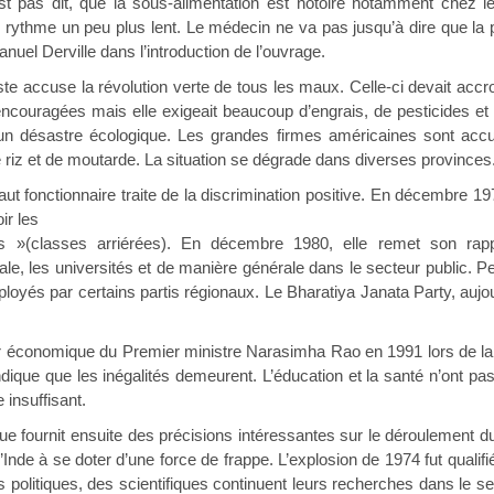
st pas dit, que la sous-alimentation est notoire notamment chez 
n rythme un peu plus lent. Le médecin ne va pas jusqu’à dire que la p
nuel Derville dans l’introduction de l’ouvrage.
se la révolution verte de tous les maux. Celle-ci devait accroîtr
 encouragées mais elle exigeait beaucoup d’engrais, de pesticides et 
n désastre écologique. Les grandes firmes américaines sont accus
 riz et de moutarde. La situation se dégrade dans diverses provinces
tionnaire traite de la discrimination positive. En décembre 197
ir les
 »(classes arriérées). En décembre 1980, elle remet son rapp
érale, les universités et de manière générale dans le secteur public.
ployés par certains partis régionaux. Le Bharatiya Janata Party, aujo
omique du Premier ministre Narasimha Rao en 1991 lors de la li
indique que les inégalités demeurent. L’éducation et la santé n’ont p
 insuffisant.
rnit ensuite des précisions intéressantes sur le déroulement du p
Inde à se doter d’une force de frappe. L’explosion de 1974 fut qualif
és politiques, des scientifiques continuent leurs recherches dans le se