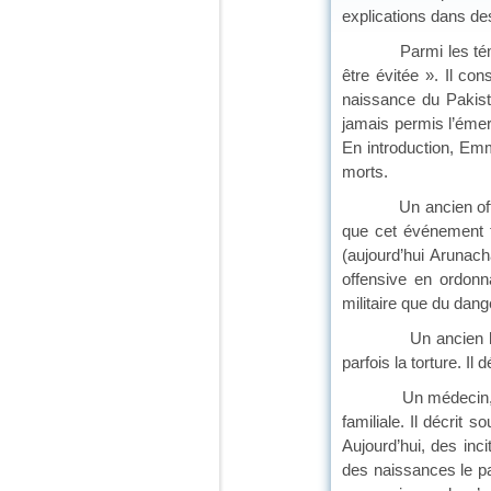
explications dans de
Parmi les témoignage
être évitée ». Il con
naissance du Pakista
jamais permis l’émer
En introduction, Emma
morts.
Un ancien officier 
que cet événement tr
(aujourd’hui Arunach
offensive en ordonn
militaire que du dang
Un ancien haut fonc
parfois la torture. Il
Un médecin, sociolo
familiale. Il décrit
Aujourd’hui, des inc
des naissances le pa