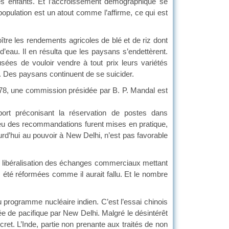
les enfants. Et l’accroissement démographique se
opulation est un atout comme l’affirme, ce qui est
e les rendements agricoles de blé et de riz dont
d’eau. Il en résulta que les paysans s’endettèrent.
ées de vouloir vendre à tout prix leurs variétés
. Des paysans continuent de se suicider.
8, une commission présidée par B. P. Mandal est
ort préconisant la réservation de postes dans
 Peu des recommandations furent mises en pratique,
urd’hui au pouvoir à New Delhi, n’est pas favorable
béralisation des échanges commerciaux mettant
as été réformées comme il aurait fallu. Et le nombre
rogramme nucléaire indien. C’est l’essai chinois
iée de pacifique par New Delhi. Malgré le désintérêt
cret. L’Inde, partie non prenante aux traités de non