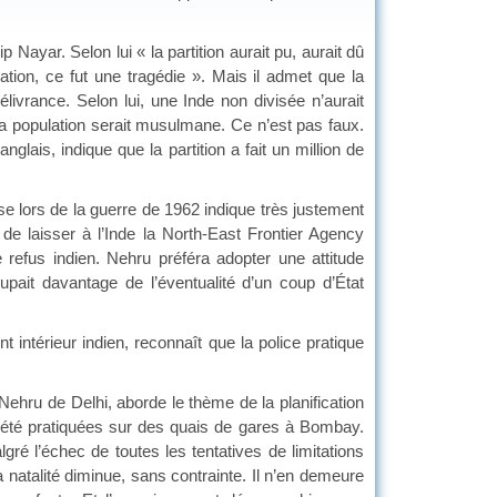
yar. Selon lui « la partition aurait pu, aurait dû
ération, ce fut une tragédie ». Mais il admet que la
ivrance. Selon lui, une Inde non divisée n’aurait
a population serait musulmane. Ce n’est pas faux.
glais, indique que la partition a fait un million de
lors de la guerre de 1962 indique très justement
de laisser à l’Inde la North-East Frontier Agency
 refus indien. Nehru préféra adopter une attitude
pait davantage de l’éventualité d’un coup d’État
térieur indien, reconnaît que la police pratique
ru de Delhi, aborde le thème de la planification
t été pratiquées sur des quais de gares à Bombay.
ré l’échec de toutes les tentatives de limitations
natalité diminue, sans contrainte. Il n’en demeure