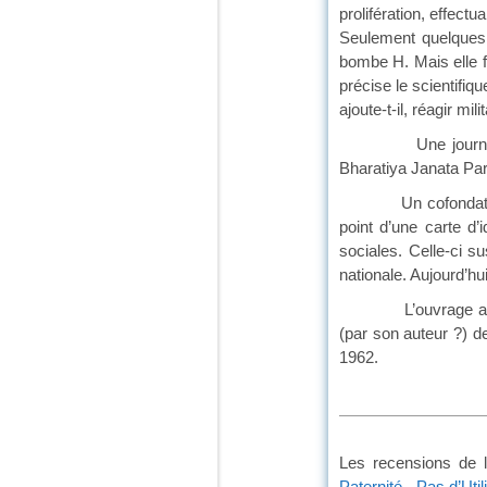
prolifération, effec
Seulement quelques 
bombe H. Mais elle f
précise le scientifiq
ajoute-t-il, réagir m
Une journaliste dé
Bharatiya Janata Part
Un cofondateur de l
point d’une carte d’
sociales. Celle-ci s
nationale. Aujourd’hui
L’ouvrage aborde de
(par son auteur ?) d
1962.
Les recensions de l
Paternité - Pas d’Uti