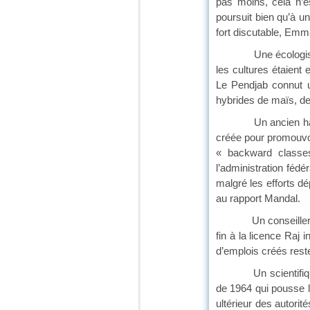
pas moins, cela n’e
poursuit bien qu’à u
fort discutable, Emma
Une écologiste accu
les cultures étaient
Le Pendjab connut u
hybrides de maïs, de
Un ancien haut fonc
créée pour promouvo
« backward classes
l’administration féd
malgré les efforts dé
au rapport Mandal.
Un conseiller écon
fin à la licence Raj 
d’emplois créés reste
Un scientifique fou
de 1964 qui pousse l’
ultérieur des autorit