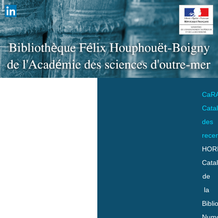
CaR
Cata
des
rece
HOR
Cata
de
la
Bibli
Numo