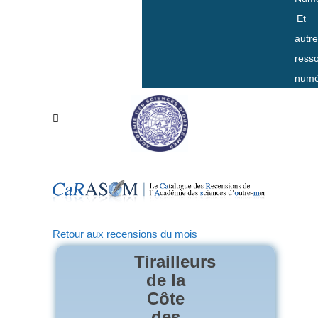
Et
autr
ress
numé
Retour aux recensions du mois
Tirailleurs
de la
Côte
des