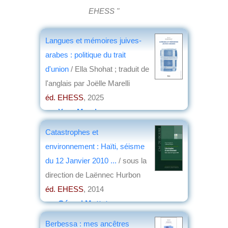
EHESS "
Langues et mémoires juives-
arabes : politique du trait
d'union
/ Ella Shohat ; traduit de
l'anglais par Joëlle Marelli
éd. EHESS
, 2025
par
Yves Marek
Catastrophes et
environnement : Haïti, séisme
du 12 Janvier 2010 ...
/ sous la
direction de Laënnec Hurbon
éd. EHESS
, 2014
par
Gérard Mottet
Berbessa : mes ancêtres