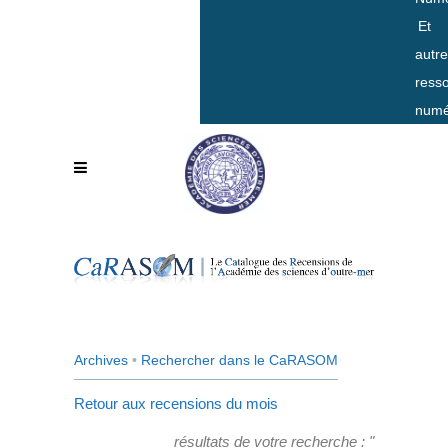
Et
autr
ress
numé
Archives
•
Rechercher dans le CaRASOM
Retour aux recensions du mois
résultats de votre recherche : "