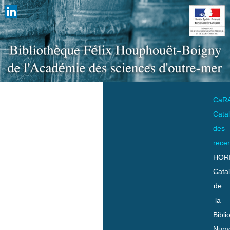
CaR
Cata
des
rece
HOR
Cata
de
la
Bibli
Numo