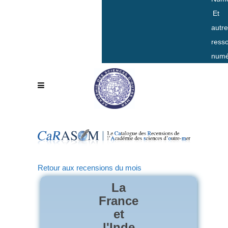
Et
autr
ress
numé
Retour aux recensions du mois
La
France
et
l'Inde