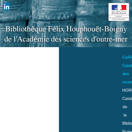
CaR
Cata
des
rece
HOR
Cata
de
la
Bibli
Numo