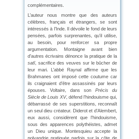
complémentaires.
L’auteur nous montre que des auteurs
célèbres, français et étrangers, se sont
intéressés à l’Inde. Il dévoile le fond de leurs
pensées, parfois surprenantes, qu’il utilise,
au besoin, pour renforcer sa propre
argumentation. Montaigne avant bien
d’autres écrivains dénonce la pratique de la
satî
, sacrifice des veuves sur le bûcher de
leur mari
.
L’abbé Raynal affirme que les
Brahmanes ont imposé cette coutume car
ils craignaient d’être assassinés par leurs
épouses. Voltaire, dans son
Précis du
Siècle de Louis XV
, défend l’hindouisme qui,
débarrassé de ses superstitions, reconnaît
un seul dieu créateur. Diderot et d’Alembert,
eux aussi, considèrent que l’hindouisme,
sous des apparences polythéistes, admet
un Dieu unique. Montesquieu accepte la
polyandrie pratiquée parfois sur la côte de