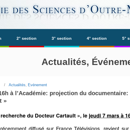
n
2° section
3° section
4° section
5° 
Actualités, Événem
Actualités
,
Evénement
16h à l’Académie: projection du documentaire: 
t »
e recherche du Docteur Cartault », le
jeudi 7 mars à 1
récemment diffusé sur France Télévisions, revient sur