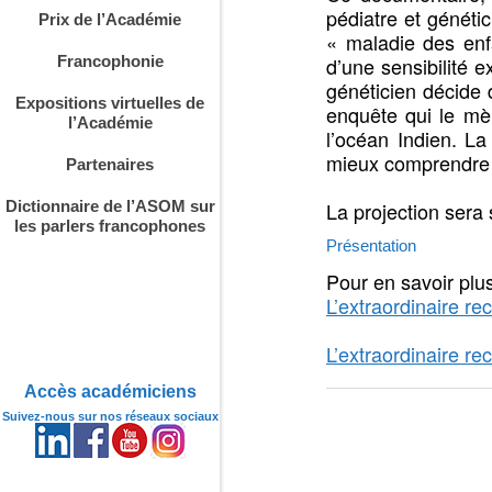
pédiatre et généti
Prix de l’Académie
« maladie des enf
d’une sensibilité 
Francophonie
généticien décide 
Expositions virtuelles de
enquête qui le mèn
l’Académie
l’océan Indien. La
mieux comprendre 
Partenaires
La projection sera 
Dictionnaire de l’ASOM sur
les parlers francophones
Présentation
Pour en savoir plu
L’extraordinaire re
L’extraordinaire re
Accès académiciens
Suivez-nous sur nos réseaux sociaux