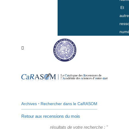
Et
autr
ress
numé
Archives
•
Rechercher dans le CaRASOM
Retour aux recensions du mois
résultats de votre recherche : "