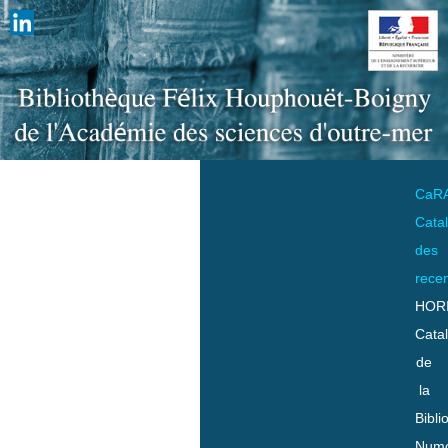
CaR
Cata
des
rece
HOR
Cata
de
la
Bibli
Numo