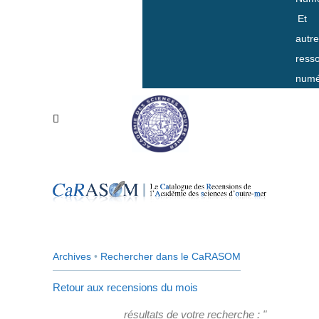
Et
autr
ress
numé
Archives
•
Rechercher dans le CaRASOM
Retour aux recensions du mois
résultats de votre recherche : "