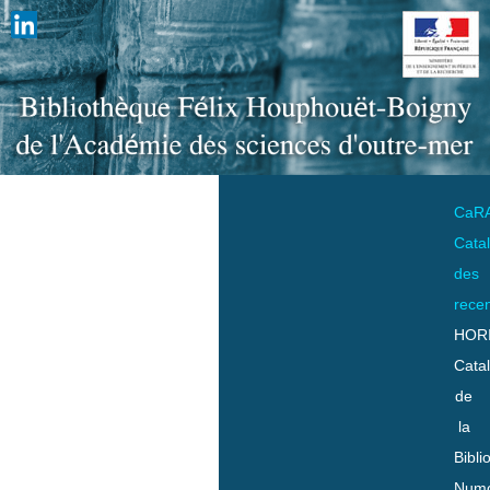
CaR
Cata
des
rece
HOR
Cata
de
la
Bibli
Numo