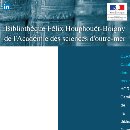
CaR
Cata
des
rece
HOR
Cata
de
la
Bibli
Numo