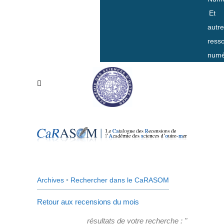
Et
autr
ress
numé
Archives
•
Rechercher dans le CaRASOM
Retour aux recensions du mois
résultats de votre recherche : "