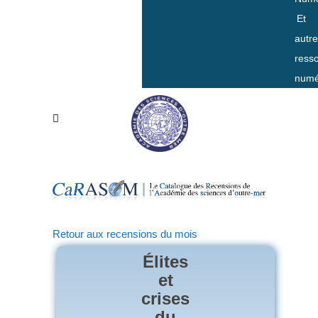
Et
autr
ress
numé
Retour aux recensions du mois
Élites
et
crises
du