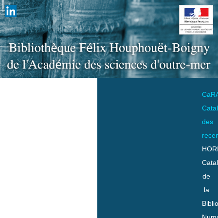
CaR
Cata
des
rece
HOR
Cata
de
la
Bibli
Numo