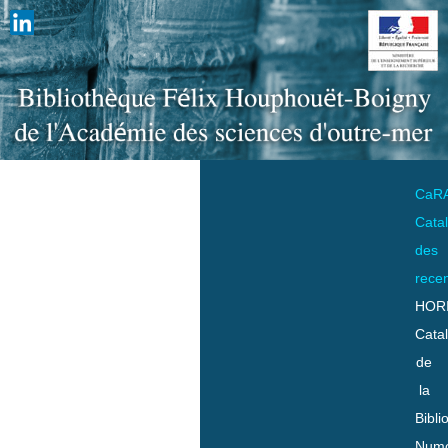
CaR
Cata
des
rece
HOR
Cata
de
la
Bibli
Numo