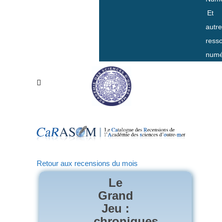
Et
autr
ress
numé
Retour aux recensions du mois
Le
Grand
Jeu :
chroniques