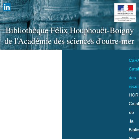
CaR
Cata
des
rece
HOR
Cata
de
la
Bibli
Numo