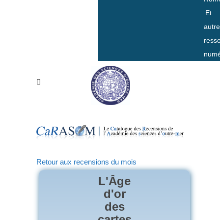
Et
autr
ress
numé
Retour aux recensions du mois
L'Âge
d'or
des
cartes