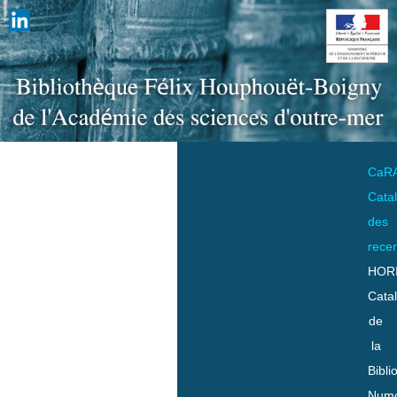
CaR
Cata
des
rece
HOR
Cata
de
la
Bibli
Numo