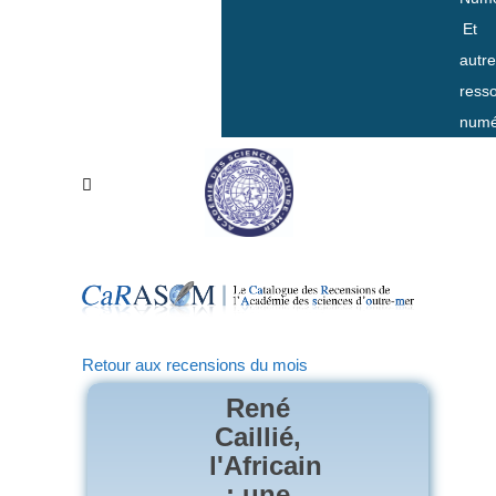
Et
autr
ress
numé
Retour aux recensions du mois
René
Caillié,
l'Africain
: une