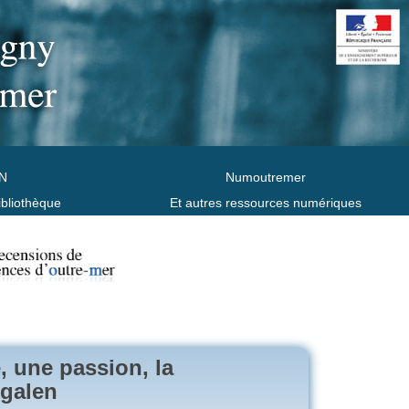
N
Numoutremer
ibliothèque
Et autres ressources numériques
, une passion, la
egalen