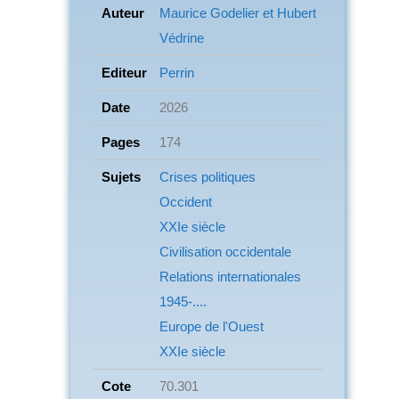
Auteur
Maurice Godelier et Hubert
Védrine
Editeur
Perrin
Date
2026
Pages
174
Sujets
Crises politiques
Occident
XXIe siècle
Civilisation occidentale
Relations internationales
1945-....
Europe de l'Ouest
XXIe siècle
Cote
70.301