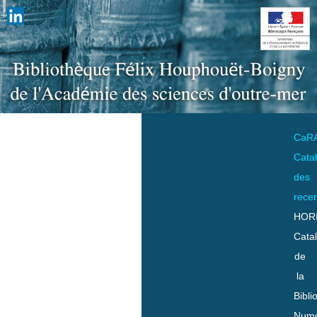
CaR
Cata
des
rece
HOR
Cata
de
la
Bibli
Numo