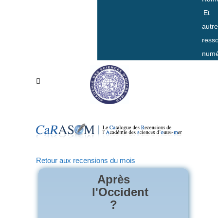
Et
autr
ress
numé
Retour aux recensions du mois
Après
l'Occident
?