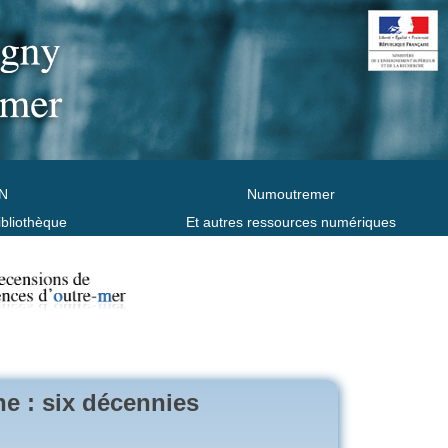
N
Numoutremer
ibliothèque
Et autres ressources numériques
ne : six décennies