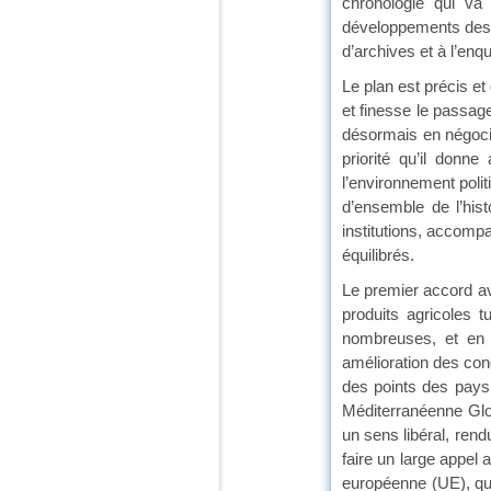
chronologie qui va
développements des r
d’archives et à l’enq
Le plan est précis et
et finesse le passag
désormais en négocia
priorité qu’il don
l’environnement politi
d’ensemble de l’hist
institutions, accompa
équilibrés.
Le premier accord a
produits agricoles t
nombreuses, et en p
amélioration des cond
des points des pays 
Méditerranéenne Glob
un sens libéral, rend
faire un large appel a
européenne (UE), qu