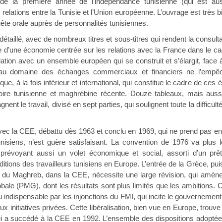
 de la première année de l’indépendance tunisienne (qui est au
elations entre la Tunisie et l’Union européenne. L’ouvrage est très
uête orale auprès de personnalités tunisiennes.
 détaillé, avec de nombreux titres et sous-titres qui rendent la cons
e d’une économie centrée sur les relations avec la France dans le c
tion avec un ensemble européen qui se construit et s’élargit, face à
ne au domaine des échanges commerciaux et financiers ne l’empê
que, à la fois intérieur et international, qui constitue le cadre de ces
oire tunisienne et maghrébine récente. Douze tableaux, mais aussi 
gnent le travail, divisé en sept parties, qui soulignent toute la difficu
vec la CEE, débattu dès 1963 et conclu en 1969, qui ne prend pas e
unisiens, n’est guère satisfaisant. La convention de 1976 va plus loi
révoyant aussi un volet économique et social, assorti d’un prê
itions des travailleurs tunisiens en Europe. L’entrée de la Grèce, pu
du Maghreb, dans la CEE, nécessite une large révision, qui amène ce
ale (PMG), dont les résultats sont plus limités que les ambitions. C
u indispensable par les injonctions du FMI, qui incite le gouvernemen
ux initiatives privées. Cette libéralisation, bien vue en Europe, trouve
i a succédé à la CEE en 1992. L’ensemble des dispositions adoptées