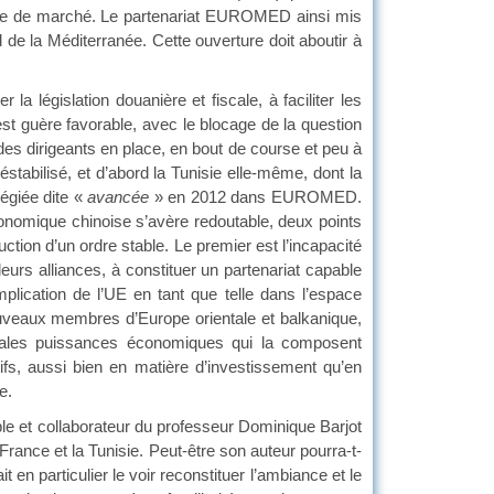
mie de marché. Le partenariat EUROMED ainsi mis
e la Méditerranée. Cette ouverture doit aboutir à
législation douanière et fiscale, à faciliter les
’est guère favorable, avec le blocage de la question
es dirigeants en place, en bout de course et peu à
abilisé, et d’abord la Tunisie elle-même, dont la
légiée dite «
avancée
» en 2012 dans EUROMED.
nomique chinoise s’avère redoutable, deux points
ction d’un ordre stable. Le premier est l’incapacité
urs alliances, à constituer un partenariat capable
plication de l’UE en tant que telle dans l’espace
uveaux membres d’Europe orientale et balkanique,
ncipales puissances économiques qui la composent
ifs, aussi bien en matière d’investissement qu’en
e.
ple et collaborateur du professeur Dominique Barjot
France et la Tunisie. Peut-être son auteur pourra-t-
t en particulier le voir reconstituer l’ambiance et le