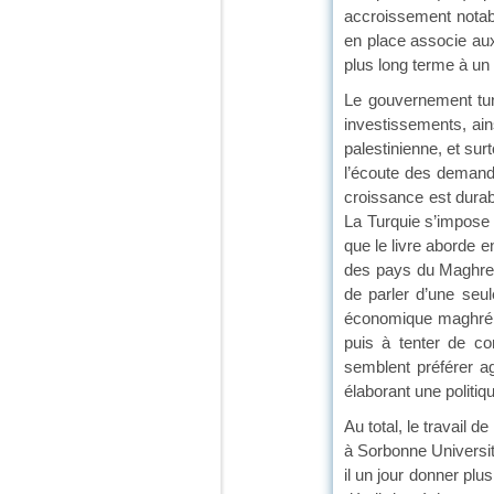
accroissement notab
en place associe aux
plus long terme à un
Le gouvernement tuni
investissements, ains
palestinienne, et sur
l’écoute des demande
croissance est durabl
La Turquie s’impose
que le livre aborde e
des pays du Maghreb,
de parler d’une seu
économique maghrébi
puis à tenter de co
semblent préférer ag
élaborant une politi
Au total, le travail 
à Sorbonne Université
il un jour donner plus