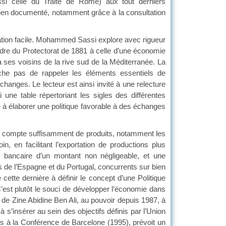
ssi celle du Traité de Rome) aux tout derniers
 bien documenté, notamment grâce à la consultation
ultation facile. Mohammed Sassi explore avec rigueur
adre du Protectorat de 1881 à celle d’une économie
 ses voisins de la rive sud de la Méditerranée. La
che pas de rappeler les éléments essentiels de
 échanges. Le lecteur est ainsi invité à une relecture
une table répertoriant les sigles des différentes
lté à élaborer une politique favorable à des échanges
n compte suffisamment de produits, notamment les
n, en facilitant l’exportation de productions plus
t bancaire d’un montant non négligeable, et une
is de l’Espagne et du Portugal, concurrents sur bien
tte dernière à définir le concept d’une Politique
’est plutôt le souci de développer l’économie dans
t de Zine Abidine Ben Ali, au pouvoir depuis 1987, à
 à s’insérer au sein des objectifs définis par l’Union
 à la Conférence de Barcelone (1995), prévoit un