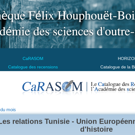
CaRASOM
HORIZO
Catalogue des recensions
Catalogue de la B
 du mois
Les relations Tunisie - Union Européen
d'histoire