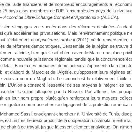
le de l’aide financière, et de nombreux encouragements à l’écono
 25 pays alors membres de l’UE l’ensemble des pays de la rive sud d
 «
Accord de Libre-Échange Complet et Approfondi
» (ALECA).
sien s’engage avec succès dans des réformes destinées à adapter la 
i qu’à accélérer les privatisations. Mais l’environnement politique n
tout l’éclatement du «
printemps arabe
» (2011), né du renversement d
s de réformes démocratiques. L’ensemble de la région se trouve dést
ement atteinte, bien qu’elle ait obtenu avec le Maroc une place privi
 comme nouvelle puissance régionale, tandis que la concurrence éco
n détail. Face à ces menaces, deux facteurs s’opposent à la reconstru
 et d’abord du Maroc et de l’Algérie, qu’opposent leurs régimes et le
le voix au nom du Maghreb. Le second est la relativement faible im
n. L’Union a consacré l’essentiel de ses moyens à intégrer les no
nsolider l’Ukraine attaquée par la Russie. Par ailleurs, les pri
ir en leur nom propre plutôt qu’en renforçant leurs moyens collect
que migratoire commune et en se dégageant de la protection américain
de Mohamed Sassi, enseignant-chercheur à l’Université de Tunis, disci
, est un très heureux produit de la coopération universitaire entre la 
 de chair à ce travail, jusque-là essentiellement analytique. On aimerai