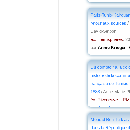
Paris-Tunis-Kairouan
retour aux sources
/ 
David-Setbon
éd. Hémisphères
, 2
par
Annie Krieger- 
Du comptoir à la colo
histoire de la comm
française de Tunisie
1883
/ Anne-Marie Pl
éd. Riveneuve - IR
par
Jean Nemo
Mourad Ben Turkia : 
dans la République d