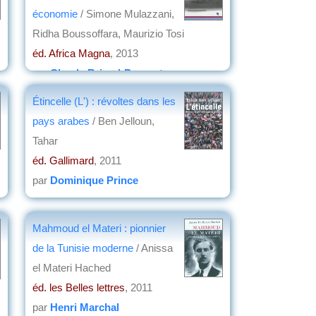
économie
/ Simone Mulazzani,
Ridha Boussoffara, Maurizio Tosi
éd. Africa Magna
, 2013
par
Claude Briand-Ponsart
Étincelle (L') : révoltes dans les
pays arabes
/ Ben Jelloun,
Tahar
éd. Gallimard
, 2011
par
Dominique Prince
Mahmoud el Materi : pionnier
de la Tunisie moderne
/ Anissa
el Materi Hached
éd. les Belles lettres
, 2011
par
Henri Marchal