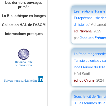
Les derniers ouvrages
primés
Les relations Tunisie
La Bibliothèque en images
Européenne : six dé
d'histoire
/ Mohamed
Collection HAL de l’ASOM
éd. Nirvana
, 2025
Informations pratiques
par
Jacques Fréme
La franc-maçonnerie
Tunisie coloniale : s
Retour au site
de l'Académie
loge l'Aurore du XXe s
Hédi Saïdi
éd. du Cygne
, 2024
Suivez-nous sur Linkedin
par
Nathalie Casso
Sous le toit de l'Emp
3. Les femmes de la