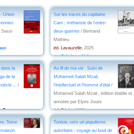
 - Union
Sur les traces du capitaine
cennies
Cam : méhariste de l'entre-
 Sassi
deux-guerres
/ Bertrand
Mathieu
aux
éd. Lavauzelle
, 2025
par
Stéphane Valter
 dans la
Au fil de ma vie . Suivi de
aga de la
Mohamed-Salah Mzali,
iècle ...
/
l'intellectuel et l'homme d'état
/
Mohamed Salah Mzali ; édition établie et
annotée par Elyès Jouini
u-Geay
éd. Cérès
, 2023
par
Christian Lochon
ire. Tome
Tunisie, vers un populisme
 maison
autoritaire : voyage au bout de