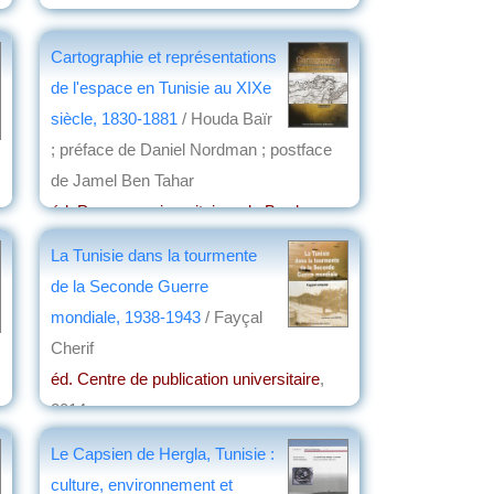
Cartographie et représentations
de l'espace en Tunisie au XIXe
siècle, 1830-1881
/ Houda Baïr
; préface de Daniel Nordman ; postface
de Jamel Ben Tahar
éd. Presses universitaires de Bordeaux
,
2016
La Tunisie dans la tourmente
par
Gérard Mottet
de la Seconde Guerre
mondiale, 1938-1943
/ Fayçal
Cherif
éd. Centre de publication universitaire
,
2014
par
Marc Aicardi de Saint-Paul
Le Capsien de Hergla, Tunisie :
culture, environnement et