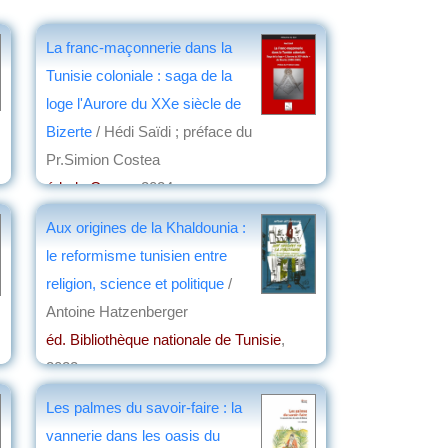
La franc-maçonnerie dans la
Tunisie coloniale : saga de la
loge l'Aurore du XXe siècle de
Bizerte
/ Hédi Saïdi ; préface du
Pr.Simion Costea
éd. du Cygne
, 2024
par
Marc Aicardi de Saint-Paul
Aux origines de la Khaldounia :
le reformisme tunisien entre
religion, science et politique
/
Antoine Hatzenberger
éd. Bibliothèque nationale de Tunisie
,
2022
par
Stéphane Valter
Les palmes du savoir-faire : la
vannerie dans les oasis du