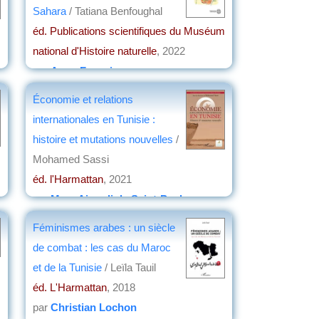
Sahara
/ Tatiana Benfoughal
éd. Publications scientifiques du Muséum
national d'Histoire naturelle
, 2022
par
Anne Fournier
Économie et relations
internationales en Tunisie :
histoire et mutations nouvelles
/
Mohamed Sassi
éd. l'Harmattan
, 2021
par
Marc Aicardi de Saint-Paul
Féminismes arabes : un siècle
de combat : les cas du Maroc
et de la Tunisie
/ Leïla Tauil
éd. L'Harmattan
, 2018
par
Christian Lochon