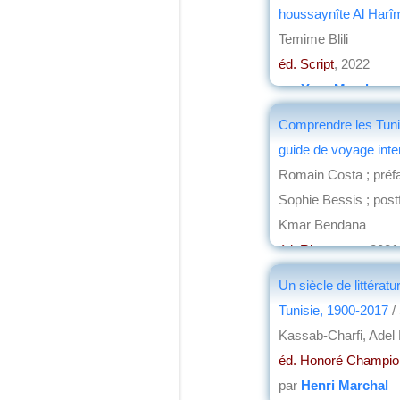
houssaynîte Al Harî
Temime Blili
éd. Script
, 2022
par
Yves Marek
Comprendre les Tuni
guide de voyage inte
Romain Costa ; préf
Sophie Bessis ; post
Kmar Bendana
éd. Riveneuve
, 2021
par
Yves Marek
Un siècle de littératu
Tunisie, 1900-2017
/
Kassab-Charfi, Adel
éd. Honoré Champio
par
Henri Marchal