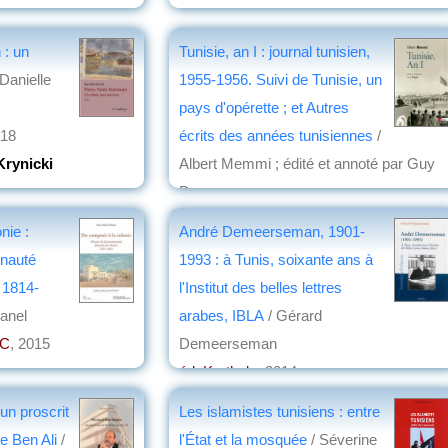
 : un
Tunisie, an I : journal tunisien,
Danielle
1955-1956. Suivi de Tunisie, un
pays d'opérette ; et Autres
018
écrits des années tunisiennes
/
Krynicki
Albert Memmi ; édité et annoté par Guy
Dugas
éd. CNRS
, 2017
nie :
André Demeerseman, 1901-
par
Annie Krieger-Krynicki
unauté
1993 : à Tunis, soixante ans à
, 1814-
l'Institut des belles lettres
anel
arabes, IBLA
/ Gérard
MC
, 2015
Demeerseman
éd. Karthala
, 2014
par
Annie Krieger-Krynicki
un proscrit
Les islamistes tunisiens : entre
e Ben Ali
/
l'État et la mosquée
/ Séverine