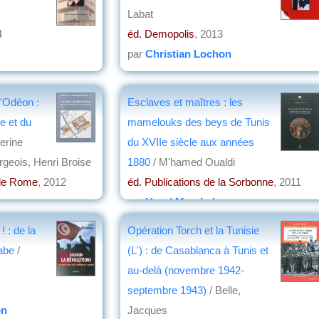
Labat
4
éd. Demopolis
, 2013
par
Christian Lochon
l'Odéon :
Esclaves et maîtres : les
e et du
mamelouks des beys de Tunis
erine
du XVIIe siècle aux années
rgeois, Henri Broise
1880
/ M'hamed Oualdi
 de Rome
, 2012
éd. Publications de la Sorbonne
, 2011
par
Henri Marchal
! : de la
Opération Torch et la Tunisie
abe
/
(L') : de Casablanca à Tunis et
au-delà (novembre 1942-
septembre 1943)
/ Belle,
on
Jacques