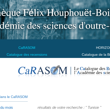
CaRASOM
HORIZO
Catalogue des recensions
Catalogue de la B
dans le CaRASOM
 du mois
résultats de votre recherche : " Tunisie "