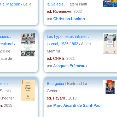
m al Maçoun
/ Leïla
la Saïedie
/ Hatem Nafti
éd. Riveneuve
, 2022
par
Christian Lochon
siens :
Les hypothèses infinies :
rculturel
/
journal, 1936-1962
/ Albert
ace de
Memmi
face de
éd. CNRS
, 2021
par
Jacques Frémeaux
re en
Bourguiba
/ Bertrand Le
 Samia
Gendre
 Khedher
éd. Fayard
, 2019
n
, 2019
par
Marc Aicardi de Saint-Paul