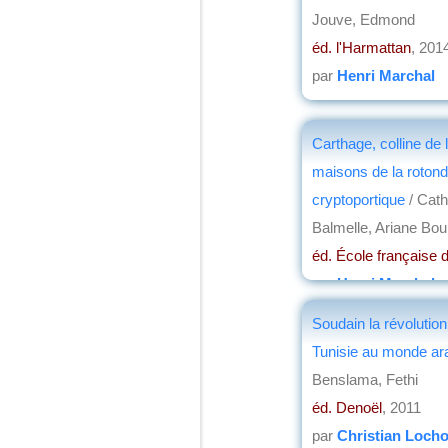
Jouve, Edmond
éd. l'Harmattan
, 201
par
Henri Marchal
Carthage, colline de 
maisons de la rotond
cryptoportique
/ Cath
Balmelle, Ariane Bou
éd. École française
par
Henri Marchal
Soudain la révolution 
Tunisie au monde ar
Benslama, Fethi
éd. Denoël
, 2011
par
Christian Loch