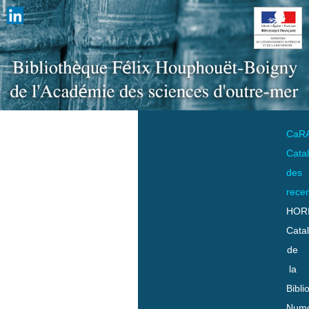
CaR
Cata
des
rece
HOR
Cata
de
la
Bibli
Numo