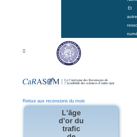
Et
autr
ress
numé
Retour aux recensions du mois
L'âge
d'or du
trafic
de