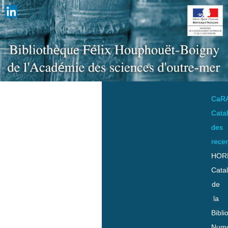
CaR
Cata
des
rece
HOR
Cata
de
la
Bibli
Numo