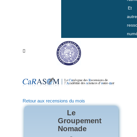
Et
autr
ress
numé
Retour aux recensions du mois
Le
Groupement
Nomade
-