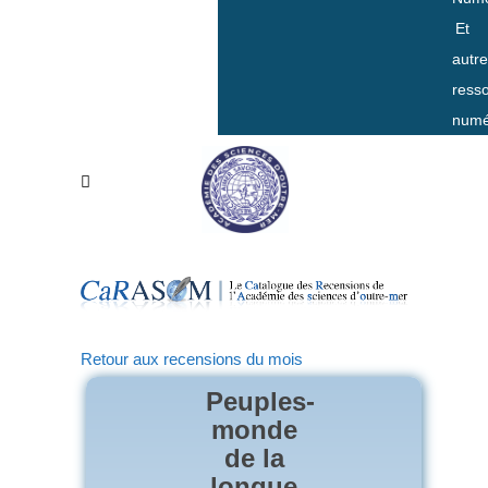
Et
autr
ress
numé
Retour aux recensions du mois
Peuples-
monde
de la
longue