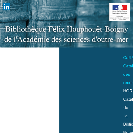
CaR
Cata
des
rece
HOR
Cata
de
la
Bibli
Numo