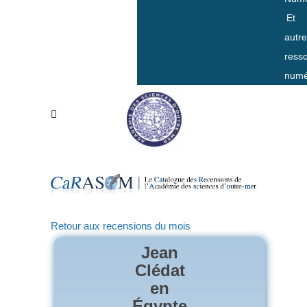
Et
autr
ress
numé
Retour aux recensions du mois
Jean
Clédat
en
Égypte