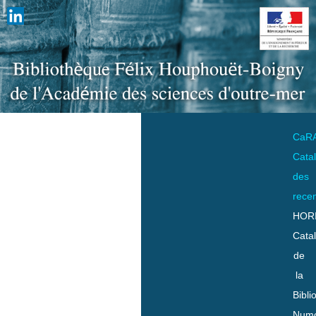
CaR
Cata
des
rece
HOR
Cata
de
la
Bibli
Numo