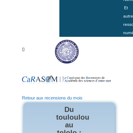
Et
autr
ress
numé
Retour aux recensions du mois
Du
touloulou
au
tololo :