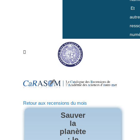
Et
autr
ress
numé
Retour aux recensions du mois
Sauver
la
planète
: le