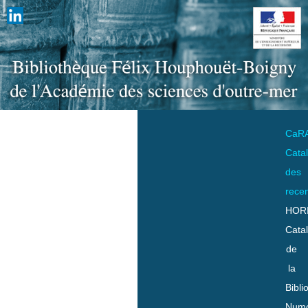
CaR
Cata
des
rece
HOR
Cata
de
la
Bibli
Numo