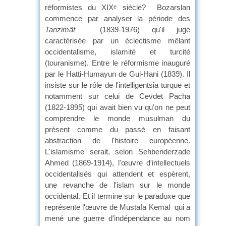
réformistes du XIX
siècle?
Bozarslan
e
commence par analyser la période des
Tanzimât
(1839-1976) qu'il juge
caractérisée par un éclectisme mêlant
occidentalisme, islamité et turcité
(touranisme). Entre le réformisme inauguré
par le Hatti-Humayun de Gul-Hani (1839). Il
insiste sur le rôle de l'intelligentsia turque et
notamment sur celui de Cevdet Pacha
(1822-1895) qui avait bien vu qu'on ne peut
comprendre le monde musulman du
présent comme du passé en faisant
abstraction de l'histoire européenne.
L'islamisme serait, selon Sehbenderzade
Ahmed (1869-1914), l'œuvre d'intellectuels
occidentalisés qui attendent et espèrent,
une revanche de l'islam sur le monde
occidental. Et il termine sur le paradoxe que
représente l'œuvre de Mustafa Kemal
qui a
mené une guerre d'indépendance au nom