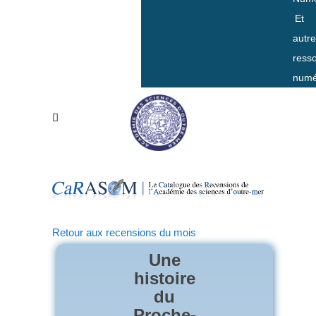
Et
autr
ress
numé
Retour aux recensions du mois
Une
histoire
du
Proche-