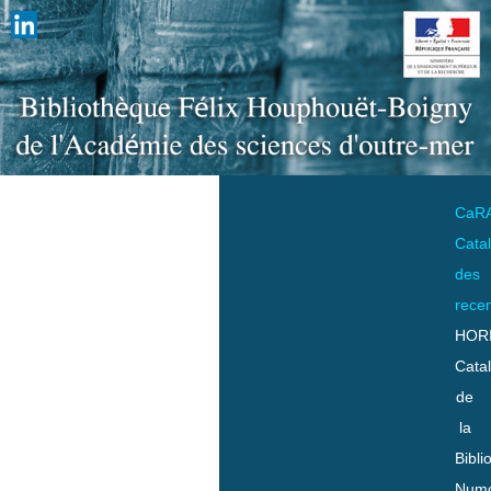
CaR
Cata
des
rece
HOR
Cata
de
la
Bibli
Numo