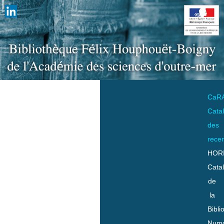
CaR
Cata
des
rece
HOR
Cata
de
la
Bibli
Numo