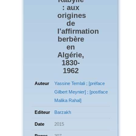
: aux
origines
de
l'affirmation
berbère
en
Algérie,
1830-
1962
Auteur
Yassine Temlali ; [préface
Gilbert Meynier] ; [postface
Malika Rahal]
Editeur
Barzakh
Date
2015
Pages
307