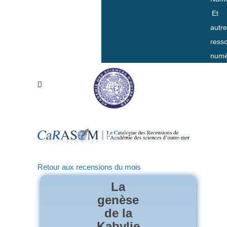
Et
autr
ress
numé
Retour aux recensions du mois
La
genèse
de la
Kabylie