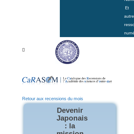
Et
autr
ress
numé
Retour aux recensions du mois
Devenir
Japonais
: la
mission