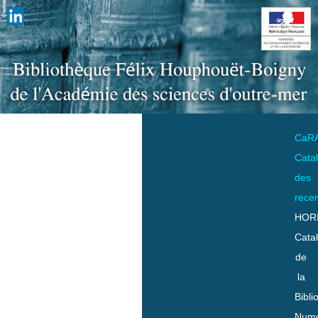
CaR
Cata
des
rece
HOR
Cata
de
la
Bibli
Numo