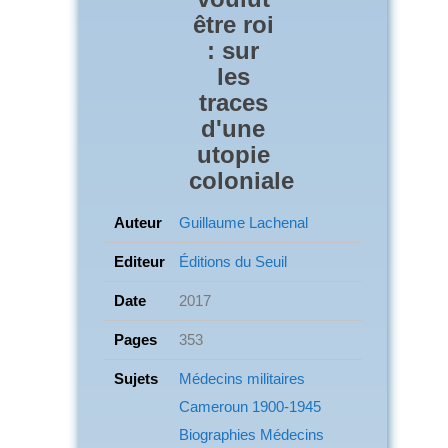
être roi
: sur
les
traces
d'une
utopie
coloniale
Auteur
Guillaume Lachenal
Editeur
Éditions du Seuil
Date
2017
Pages
353
Sujets
Médecins militaires
Cameroun
1900-1945
Biographies Médecins