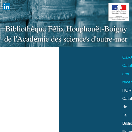
CaR
Cata
des
rece
HOR
Cata
de
la
Bibli
Numo