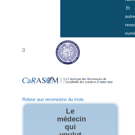
Et
autr
ress
numé
Retour aux recensions du mois
Le
médecin
qui
voulut