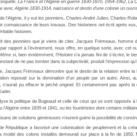
conquête
,
La France et l'Algérie en guerre 1830
-
1870, 1954
-
1962
,
La C
ne avec
Algérie 1830-1914, naissance et destin d'une colonie
un ouvra
Algérie, il y eut les pionniers, Charles-André Julien, Charles-Rober
ir connaissance de leurs travaux. Des historiens ont écrit après eux,
ritable historien.
pionniers que je viens de citer, Jacques Frémeaux, homme de mes
par rapport à l'événement, nous offre, en quelque sorte, avec cet ouv
me si, bien évidemment, l'Histoire n'a jamais fini de s'écrire, le bes
stant de ne pas tomber dans la subjectivité, produit l'impression qu'il
es Frémeaux démontre que le destin de la relation entre la France
tion reposait sur la domination d'un peuple par un autre. Ainsi, auc
 n'aurait pu effacer le péché originel. Et certainement pas après la 
Kader.
politique de Bugeaud et celle de ceux qui se sont opposés à lui, t
l'Algérie entre 1839 et 1841, ou les fouriéristes dont certains militaire
e solutions généreuses n'eurent guère la possibilité de construir
que a favorisé une colonisation de peuplement et la création d
 moitié des colons installés demeurait sur place à la fin de 1850. 