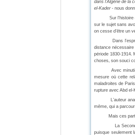
dans l'Algérie de la 
el-Kader
- nous don
Sur l'histoire de l'
sur le sujet sans avo
on cesse d'être un vé
Dans l'esprit des 
distance nécessaire 
période 1830-1914. Mê
choses, son souci con
Avec minutie, Jacqu
mesure où cette rela
maladroites de Paris,
rupture avec Abd el-
L'auteur analyse la 
même, qui a parcouru 
Mais ces partisans d
La Seconde Républi
puisque seulement la