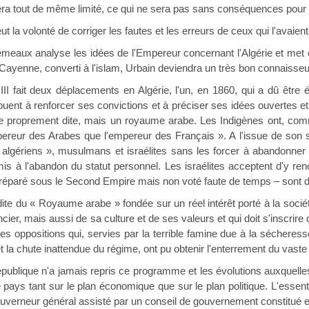
a tout de même limité, ce qui ne sera pas sans conséquences pour l
volonté de corriger les fautes et les erreurs de ceux qui l'avaient
alyse les idées de l'Empereur concernant l'Algérie et met en é
 Cayenne, converti à l'islam, Urbain deviendra un très bon connais
deux déplacements en Algérie, l'un, en 1860, qui a dû être écou
ent à renforcer ses convictions et à préciser ses idées ouvertes et g
e proprement dite, mais un royaume arabe. Les Indigènes ont, comme
pereur des Arabes que l'empereur des Français ». A l'issue de son sec
 algériens », musulmans et israélites sans les forcer à abandonner le
is à l'abandon du statut personnel. Les israélites acceptent d'y re
réparé sous le Second Empire mais non voté faute de temps – sont d
u « Royaume arabe » fondée sur un réel intérêt porté à la société
cier, mais aussi de sa culture et de ses valeurs et qui doit s'inscrir
Des oppositions qui, servies par la terrible famine due à la sécheres
 la chute inattendue du régime, ont pu obtenir l'enterrement du vast
e n'a jamais repris ce programme et les évolutions auxquelles e
pays tant sur le plan économique que sur le plan politique. L'essenti
uverneur général assisté par un conseil de gouvernement constitué e