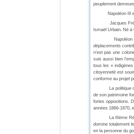
peuplement demeurer
Napoléon III eut la 
Jacques Frémeaux an
Ismaël Urbain. Né à
Napoléon III fait 
déplacements contribu
n'est pas une coloni
suis aussi bien l'em
tous les « indigènes
citoyenneté est soum
conforme au projet p
La politique dite d
de son patrimoine fon
fortes oppositions. 
années 1866-1870, et
La IIIème Républiqu
domine totalement le 
en la personne du go