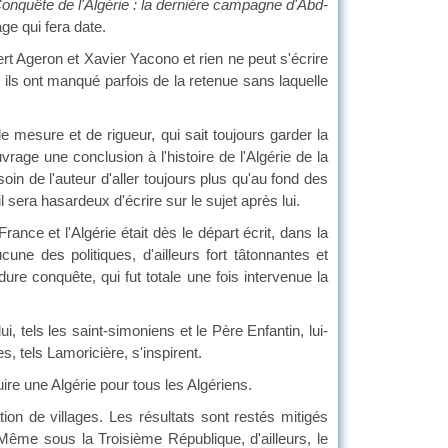
onquête de l'Algérie : la dernière campagne d'Abd-
ge qui fera date.
t Ageron et Xavier Yacono et rien ne peut s'écrire
 ils ont manqué parfois de la retenue sans laquelle
ure et de rigueur, qui sait toujours garder la
rage une conclusion à l'histoire de l'Algérie de la
oin de l'auteur d'aller toujours plus qu'au fond des
 sera hasardeux d'écrire sur le sujet après lui.
 et l'Algérie était dès le départ écrit, dans la
une des politiques, d'ailleurs fort tâtonnantes et
dure conquête, qui fut totale une fois intervenue la
els les saint-simoniens et le Père Enfantin, lui-
s, tels Lamoricière, s'inspirent.
e une Algérie pour tous les Algériens.
e villages. Les résultats sont restés mitigés
Même sous la Troisième République, d'ailleurs, le