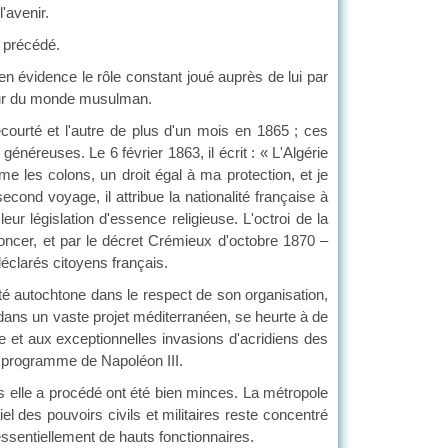
'avenir.
 précédé.
vidence le rôle constant joué auprès de lui par
seur du monde musulman.
rté et l'autre de plus d'un mois en 1865 ; ces
énéreuses. Le 6 février 1863, il écrit : « L'Algérie
 les colons, un droit égal à ma protection, et je
ond voyage, il attribue la nationalité française à
ur législation d'essence religieuse. L'octroi de la
noncer, et par le décret Crémieux d'octobre 1870 –
éclarés citoyens français.
 autochtone dans le respect de son organisation,
e dans un vaste projet méditerranéen, se heurte à de
se et aux exceptionnelles invasions d'acridiens des
e programme de Napoléon III.
lle a procédé ont été bien minces. La métropole
el des pouvoirs civils et militaires reste concentré
ssentiellement de hauts fonctionnaires.