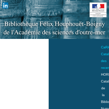
CaR
Cata
des
rece
HOR
Cata
de
la
Bibli
Numo