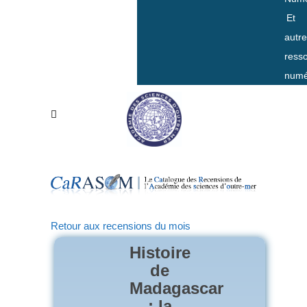
Et
autr
ress
numé
Retour aux recensions du mois
Histoire
de
Madagascar
: la