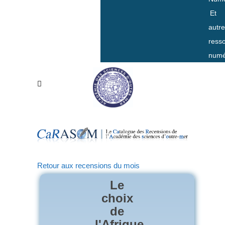
Et
autr
ress
numé
Retour aux recensions du mois
Le
choix
de
l'Afrique