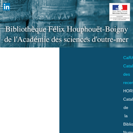
CaR
Cata
des
rece
HOR
Cata
de
la
Bibli
Numo