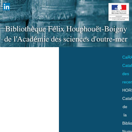
CaR
Cata
des
rece
HOR
Cata
de
la
Bibli
Numo