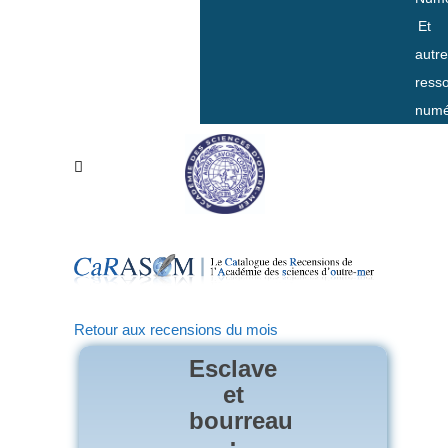
Et
autr
ress
numé
Retour aux recensions du mois
Esclave
et
bourreau
: