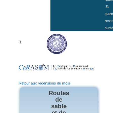
Et
autr
ress
numé
Retour aux recensions du mois
Routes
de
sable
et de