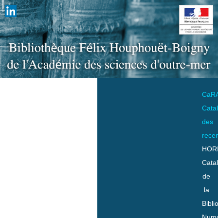
CaR
Cata
des
rece
HOR
Cata
de
la
Bibli
Numo