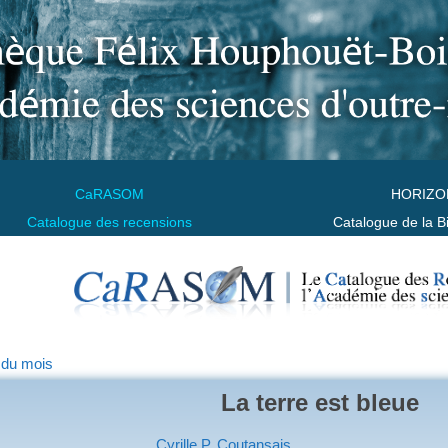
CaRASOM
HORIZO
Catalogue des recensions
Catalogue de la B
 du mois
La terre est bleue
Cyrille P. Coutansais