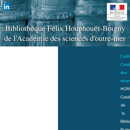
CaR
Cata
des
rece
HOR
Cata
de
la
Bibli
Numo