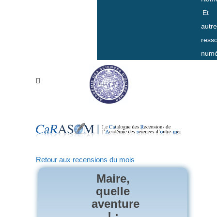
Et
autr
ress
numé
Retour aux recensions du mois
Maire,
quelle
aventure
! :