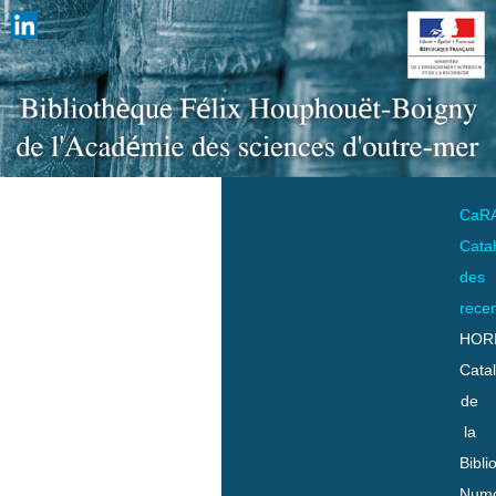
CaR
Cata
des
rece
HOR
Cata
de
la
Bibli
Numo