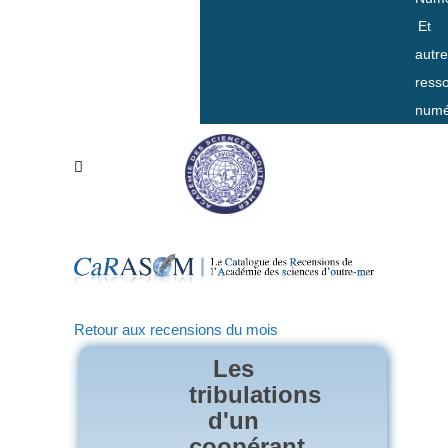
Et
autr
ress
numé
Retour aux recensions du mois
Les
tribulations
d'un
coopérant