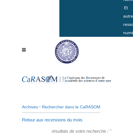
Et
autr
ress
numé
Archives
•
Rechercher dans le CaRASOM
Retour aux recensions du mois
résultats de votre recherche : "