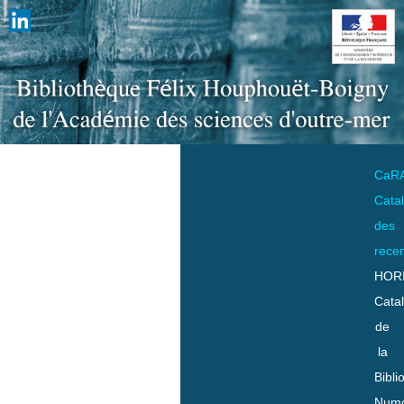
CaR
Cata
des
rece
HOR
Cata
de
la
Bibli
Numo