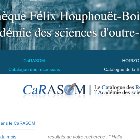
CaRASOM
HORIZO
Catalogue des recensions
Catalogue de la B
dans le CaRASOM
 du mois
résultats de votre recherche : " Halfa "