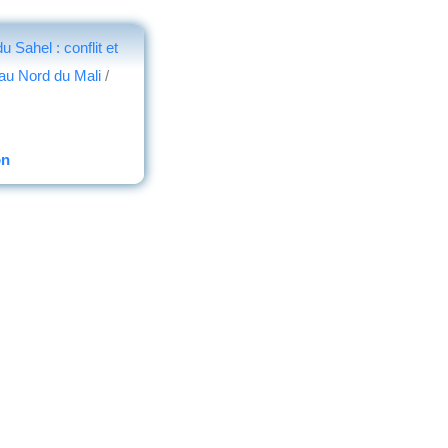
 Sahel : conflit et
 au Nord du Mali
/
on