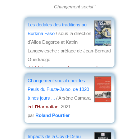
Changement social "
Les dédales des traditions au
Burkina Faso
/ sous la direction
d'Alice Degorce et Katrin
Langewiesche ; préface de Jean-Bernard
Ouédraogo
éd. Maisonneuve & Larose nouvelles
éditions
, 2026
Changement social chez les
par
Anne Fournier
Peuls du Fuuta-Jaloo, de 1920
à nos jours ...
/ Arsène Camara
éd. l'Harmattan
, 2021
par
Roland Pourtier
Impacts de la Covid-19 au