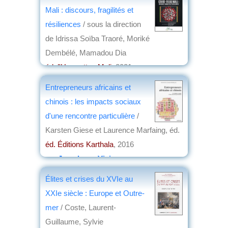
Mali : discours, fragilités et
résiliences
/ sous la direction
de Idrissa Soïba Traoré, Moriké
Dembélé, Mamadou Dia
éd. l'Harmattan Mali
, 2021
par
Philippe David
Entrepreneurs africains et
chinois : les impacts sociaux
d'une rencontre particulière
/
Karsten Giese et Laurence Marfaing, éd.
éd. Éditions Karthala
, 2016
par
Jean-Loup Vivier
Élites et crises du XVIe au
XXIe siècle : Europe et Outre-
mer
/ Coste, Laurent-
Guillaume, Sylvie