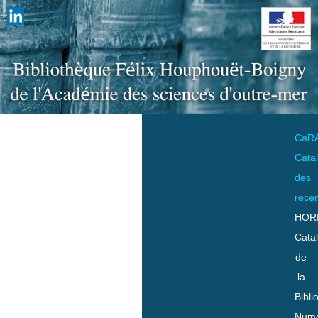
CaR
Cata
des
rece
HOR
Cata
de
la
Bibli
Numo