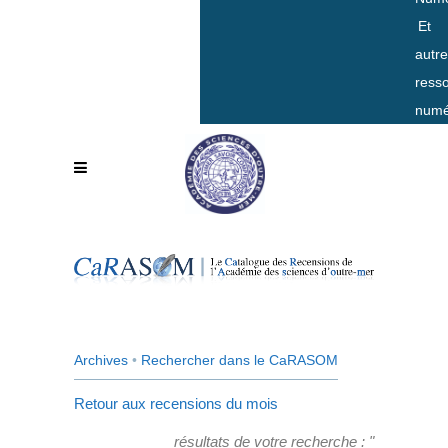
Et
autr
ress
numé
Archives
•
Rechercher dans le CaRASOM
Retour aux recensions du mois
résultats de votre recherche : "