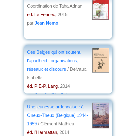
Coordination de Taha Adnan
éd. Le Fennec
, 2015
par
Jean Nemo
Ces Belges qui ont soutenu
l'apartheid : organisations,
réseaux et discours
/ Delvaux,
Isabelle
éd. PIE-P. Lang
, 2014
par
Josette Rivallain
Une jeunesse ardennaise : à
Oneux-Theux (Belgique) 1944-
1959
/ Clément Mathieu
éd. l'Harmattan
, 2014