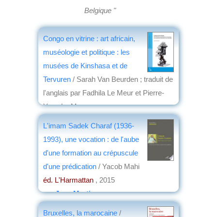
Belgique "
Congo en vitrine : art africain,
muséologie et politique : les
musées de Kinshasa et de
Tervuren
/ Sarah Van Beurden ; traduit de
l'anglais par Fadhila Le Meur et Pierre-
Yves Le Meur
éd. Africa Museum
, 2021
L'imam Sadek Charaf (1936-
par
Henri Marchal
1993), une vocation : de l'aube
d'une formation au crépuscule
d'une prédication
/ Yacob Mahi
éd. L'Harmattan
, 2015
par
Jean Martin
Bruxelles, la marocaine
/