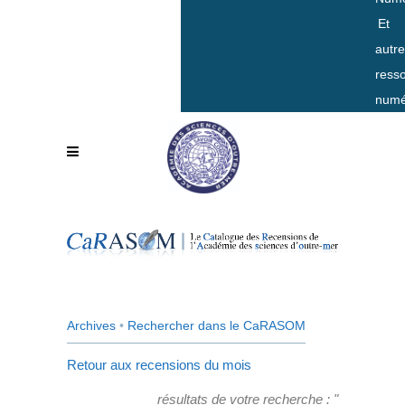
Et
autr
ress
numé
Archives
•
Rechercher dans le CaRASOM
Retour aux recensions du mois
résultats de votre recherche : "