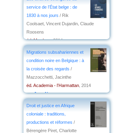
par
Jean Nemo
service de l'État belge : de
1830 à nos jours
/ Rik
Coolsaet, Vincent Dujardin, Claude
Roosens
éd. Mardaga
, 2014
par
Hubert Loiseleur des Longchamps
Migrations subsahariennes et
condition noire en Belgique : à
la croisée des regards
/
Mazzocchetti, Jacinthe
éd. Academia - l'Harmattan
, 2014
par
Jean Nemo
Droit et justice en Afrique
coloniale : traditions,
productions et réformes
/
Bérengère Piret, Charlotte