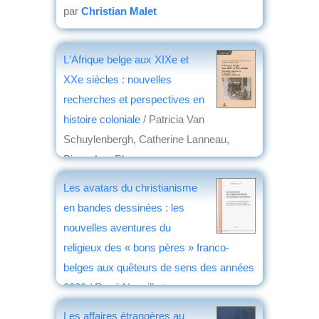
par
Christian Malet
L'Afrique belge aux XIXe et
XXe siècles : nouvelles
recherches et perspectives en
histoire coloniale
/ Patricia Van
Schuylenbergh, Catherine Lanneau,
Pierre-Luc Plasman
éd. Peter Lang
, 2014
Les avatars du christianisme
par
Jean Martin
en bandes dessinées : les
nouvelles aventures du
religieux des « bons pères » franco-
belges aux quêteurs de sens des années
2000
/ René Nouailhat
éd. EME
, 2014
Les affaires étrangères au