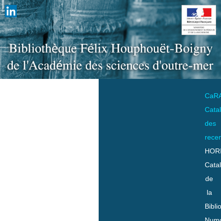
CaR
Cata
des
rece
HOR
Cata
de
la
Bibli
Numo