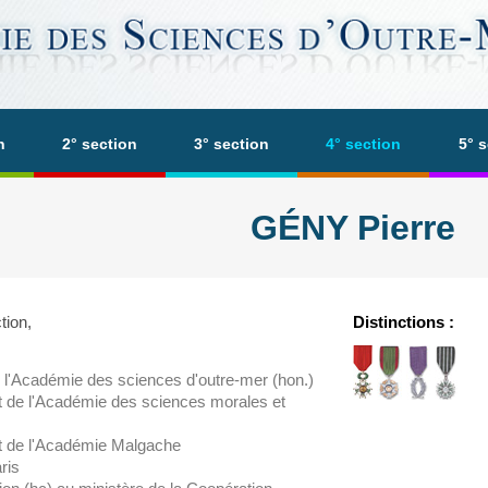
n
2° section
3° section
4° section
5° 
GÉNY Pierre
tion,
Distinctions :
e l'Académie des sciences d'outre-mer (hon.)
de l'Académie des sciences morales et
 de l'Académie Malgache
ris