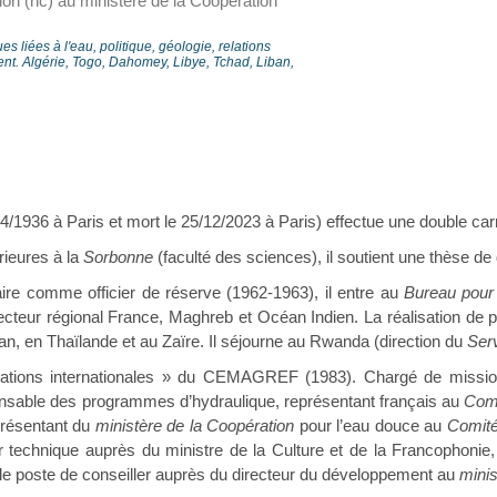
on (hc) au ministère de la Coopération
 liées à l'eau, politique, géologie, relations
nt. Algérie, Togo, Dahomey, Libye, Tchad, Liban,
4/1936 à Paris et mort le 25/12/2023 à Paris) effectue une double carr
rieures à la
Sorbonne
(faculté des sciences), il soutient une thèse de
aire comme officier de réserve (1962-1963), il entre au
Bureau pour 
recteur régional France, Maghreb et Océan Indien. La réalisation de 
an, en Thaïlande et au Zaïre. Il séjourne au Rwanda (direction du
Serv
Relations internationales » du CEMAGREF (1983). Chargé de miss
sable des programmes d’hydraulique, représentant français au
Comi
présentant du
ministère de la Coopération
pour l’eau douce au
Comité
 technique auprès du ministre de la Culture et de la Francophonie, 
 le poste de conseiller auprès du directeur du développement au
minis