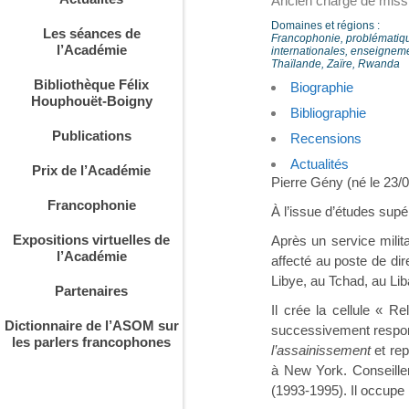
Ancien chargé de missi
Domaines et régions :
Les séances de
Francophonie, problématiques
l’Académie
internationales, enseigneme
Thaïlande, Zaïre, Rwanda
Bibliothèque Félix
Biographie
Houphouët-Boigny
Bibliographie
Publications
Recensions
Actualités
Prix de l’Académie
Pierre Gény (né le 23/0
Francophonie
À l’issue d’études supé
Expositions virtuelles de
Après un service milit
l’Académie
affecté au poste de di
Libye, au Tchad, au Lib
Partenaires
Il crée la cellule « 
Dictionnaire de l’ASOM sur
successivement respon
les parlers francophones
l’assainissement
et re
à New York. Conseiller
(1993-1995). Il occupe