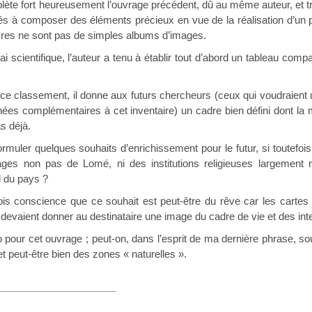
ort heureusement l’ouvrage précédent, dû au même auteur, et trai
s à composer des éléments précieux en vue de la réalisation d’un p
vres ne sont pas de simples albums d’images.
ientifique, l’auteur a tenu à établir tout d’abord un tableau compar
ssement, il donne aux futurs chercheurs (ceux qui voudraient uti
ées complémentaires à cet inventaire) un cadre bien défini dont la 
s déjà.
r quelques souhaits d’enrichissement pour le futur, si toutefois c
ges non pas de Lomé, ni des institutions religieuses largement r
d du pays ?
cience que ce souhait est peut-être du rêve car les cartes pos
vaient donner au destinataire une image du cadre de vie et des interl
cet ouvrage ; peut-on, dans l’esprit de ma dernière phrase, sou
la couleur et peut-être bien des zon