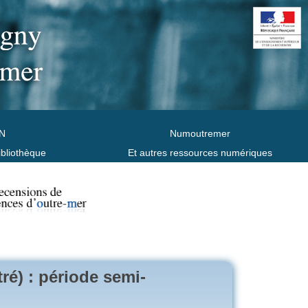
N
Numoutremer
ibliothèque
Et autres ressources numériques
tré) : période semi-