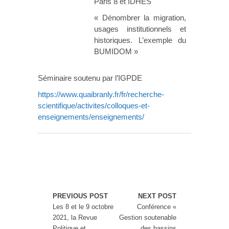
Paris 8 et IDHES
« Dénombrer la migration,
usages institutionnels et
historiques. L’exemple du
BUMIDOM »
Séminaire soutenu par l’IGPDE
https://www.quaibranly.fr/fr/recherche-
scientifique/activites/colloques-et-
enseignements/enseignements/
PREVIOUS POST
NEXT POST
Les 8 et le 9 octobre
Conférence «
2021, la Revue
Gestion soutenable
Politique et
des bassins