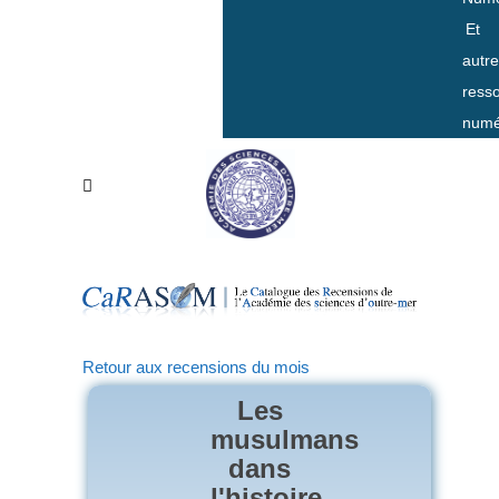
Et
autr
ress
numé
Retour aux recensions du mois
Les
musulmans
dans
l'histoire