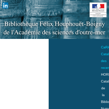
CaR
Cata
des
rece
HOR
Cata
de
la
Bibli
Numo