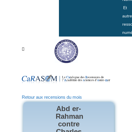
Et
autr
ress
numé
Retour aux recensions du mois
Abd er-
Rahman
contre
Charles