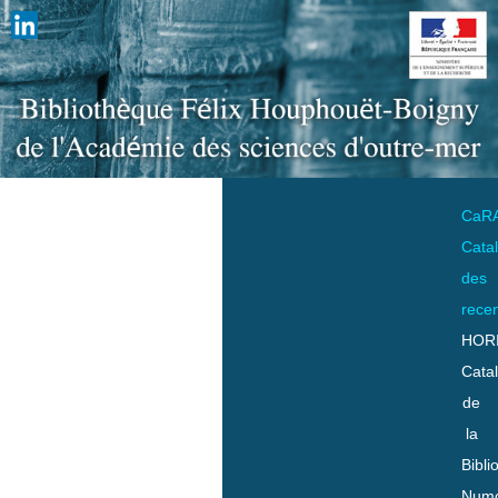
CaR
Cata
des
rece
HOR
Cata
de
la
Bibli
Numo