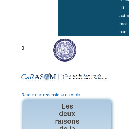
Et
autr
ress
numé
Retour aux recensions du mois
Les
deux
raisons
de la