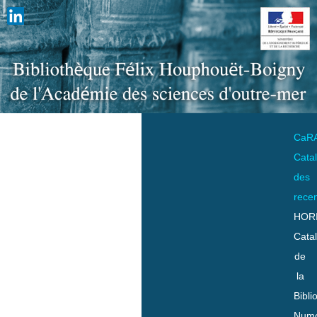
CaR
Cata
des
rece
HOR
Cata
de
la
Bibli
Numo