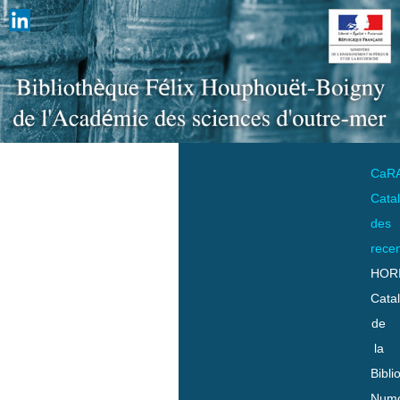
CaR
Cata
des
rece
HOR
Cata
de
la
Bibli
Numo