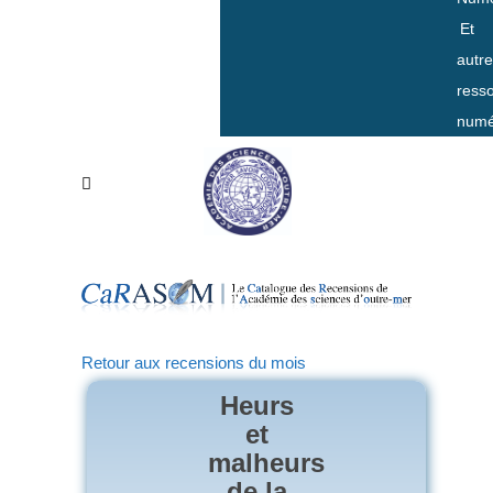
Et
autr
ress
numé
Retour aux recensions du mois
Heurs
et
malheurs
de la