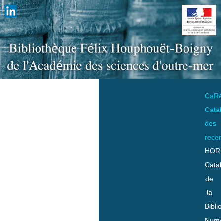
CaR
Cata
des
rece
HOR
Cata
de
la
Bibli
Numo