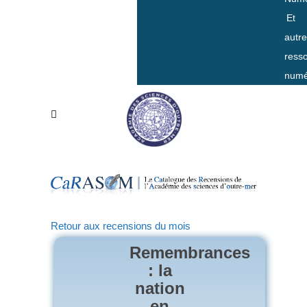
Et
autr
ress
numé
Retour aux recensions du mois
Remembrances
: la
nation
en