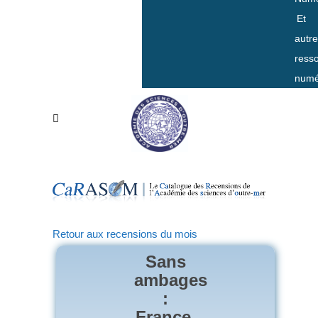
Et
autr
ress
numé
Retour aux recensions du mois
Sans
ambages
:
France,