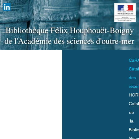
CaR
Cata
des
rece
HOR
Cata
de
la
Bibli
Numo