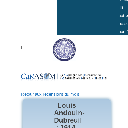
Et
autr
ress
numé
Retour aux recensions du mois
Louis
Andouin-
Dubreuil
: 1914-