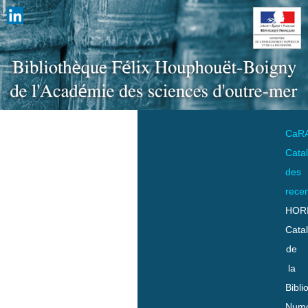
CaR
Cata
des
rece
HOR
Cata
de
la
Bibli
Numo