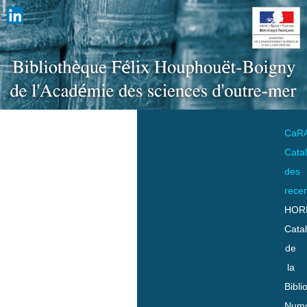
CaR
Cata
des
rece
HOR
Cata
de
la
Bibli
Numo