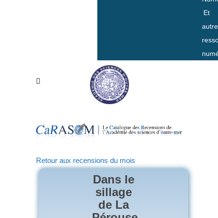
Et
autr
ress
numé
Retour aux recensions du mois
Dans le
sillage
de La
Pérouse