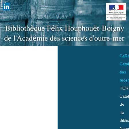
CaR
Cata
des
rece
HOR
Cata
de
la
Bibli
Numo