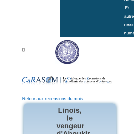
Et
autr
ress
numé
Retour aux recensions du mois
Linois,
le
vengeur
d'Aboukir